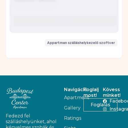
Navigáció
Foglalj
Kövess
most!
minket!
Apartment
Facebo
Foglalás
Gallery
Instagr
Fedezd fel
Ratings
szálláshelyünket, ahol
kényelmes szobák és