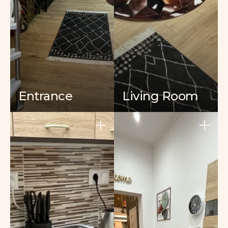
Entrance
Living Room
+
+